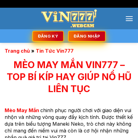
Chuyển
"
"
đến
nội
dung
ĐĂNG KÝ
ĐĂNG NHẬP
Trang chủ
»
Tin Tức Vin777
MÈO MAY MẮN VIN777 –
TOP BÍ KÍP HAY GIÚP NỔ HŨ
LIÊN TỤC
Mèo May Mắn
chinh phục người chơi với giao diện vui
nhộn và những vòng quay đầy kịch tính. Được thiết kế
dựa trên biểu tượng Maneki Neko, trò chơi này không
chỉ mang đến niềm vui mà còn là cơ hội nhận những
phần quà giá trị tại Vin777.