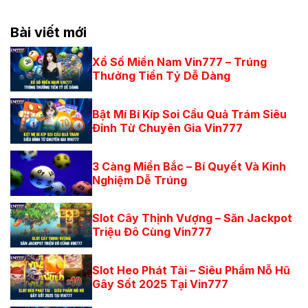
Bài viết mới
Xổ Số Miền Nam Vin777 – Trúng
Thưởng Tiền Tỷ Dễ Dàng
Bật Mí Bí Kíp Soi Cầu Quả Trám Siêu
Đỉnh Từ Chuyên Gia Vin777
3 Càng Miền Bắc – Bí Quyết Và Kinh
Nghiệm Dễ Trúng
Slot Cây Thịnh Vượng – Săn Jackpot
Triệu Đô Cùng Vin777
Slot Heo Phát Tài – Siêu Phẩm Nỗ Hũ
Gây Sốt 2025 Tại Vin777