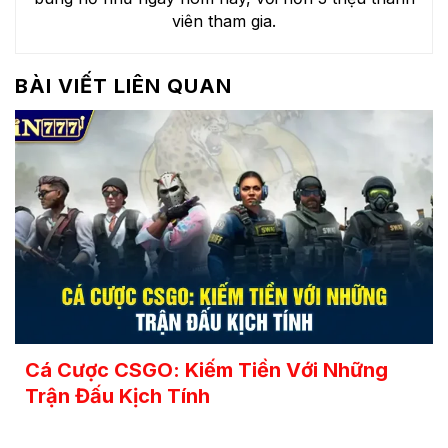
viên tham gia.
BÀI VIẾT LIÊN QUAN
Cá Cược CSGO: Kiếm Tiền Với Những
Trận Đấu Kịch Tính