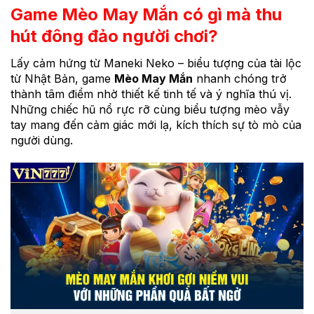
Game Mèo May Mắn có gì mà thu
hút đông đảo người chơi?
Lấy cảm hứng từ Maneki Neko – biểu tượng của tài lộc
từ Nhật Bản, game
Mèo May Mắn
nhanh chóng trở
thành tâm điểm nhờ thiết kế tinh tế và ý nghĩa thú vị.
Những chiếc hũ nổ rực rỡ cùng biểu tượng mèo vẫy
tay mang đến cảm giác mới lạ, kích thích sự tò mò của
người dùng.