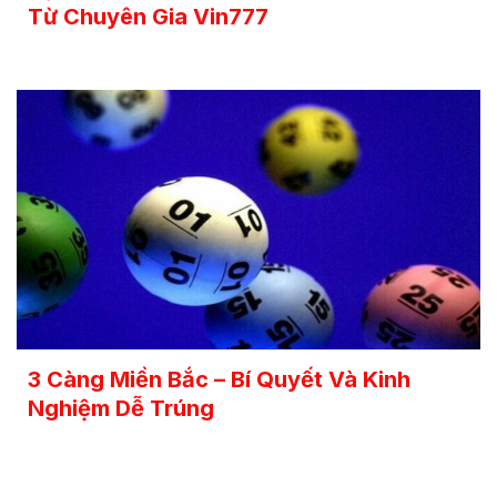
Từ Chuyên Gia Vin777
3 Càng Miền Bắc – Bí Quyết Và Kinh
Nghiệm Dễ Trúng