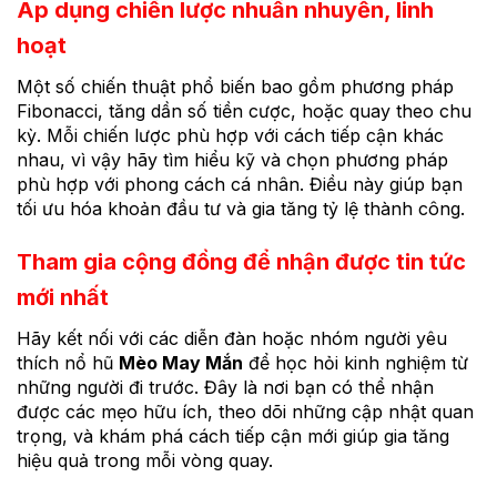
Áp dụng chiến lược nhuần nhuyễn, linh
hoạt
Một số chiến thuật phổ biến bao gồm phương pháp
Fibonacci, tăng dần số tiền cược, hoặc quay theo chu
kỳ. Mỗi chiến lược phù hợp với cách tiếp cận khác
nhau, vì vậy hãy tìm hiểu kỹ và chọn phương pháp
phù hợp với phong cách cá nhân. Điều này giúp bạn
tối ưu hóa khoản đầu tư và gia tăng tỷ lệ thành công.
Tham gia cộng đồng để nhận được tin tức
mới nhất
Hãy kết nối với các diễn đàn hoặc nhóm người yêu
thích nổ hũ
Mèo May Mắn
để học hỏi kinh nghiệm từ
những người đi trước. Đây là nơi bạn có thể nhận
được các mẹo hữu ích, theo dõi những cập nhật quan
trọng, và khám phá cách tiếp cận mới giúp gia tăng
hiệu quả trong mỗi vòng quay.