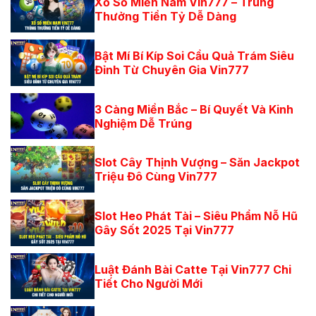
Xổ Số Miền Nam Vin777 – Trúng
Thưởng Tiền Tỷ Dễ Dàng
Bật Mí Bí Kíp Soi Cầu Quả Trám Siêu
Đỉnh Từ Chuyên Gia Vin777
3 Càng Miền Bắc – Bí Quyết Và Kinh
Nghiệm Dễ Trúng
Slot Cây Thịnh Vượng – Săn Jackpot
Triệu Đô Cùng Vin777
Slot Heo Phát Tài – Siêu Phẩm Nỗ Hũ
Gây Sốt 2025 Tại Vin777
Luật Đánh Bài Catte Tại Vin777 Chi
Tiết Cho Người Mới