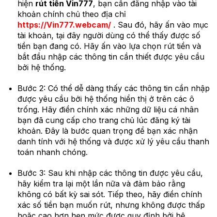
hiện
rút tiền Vin777
, bạn cần đăng nhập vào tài
khoản chính chủ theo địa chỉ
https://Vin777.webcam/
. Sau đó, hãy ấn vào mục
tài khoản, tại đây người dùng có thể thấy được số
tiền bạn đang có. Hãy ấn vào lựa chọn rút tiền và
bắt đầu nhập các thông tin cần thiết được yêu cầu
bởi hệ thống.
Bước 2: Có thể dễ dàng thấy các thông tin cần nhập
được yêu cầu bởi hệ thống hiển thị ở trên các ô
trống. Hãy điền chính xác những dữ liệu cá nhân
bạn đã cung cấp cho trang chủ lúc đăng ký tài
khoản. Đây là bước quan trọng để bạn xác nhận
danh tính với hệ thống và được xử lý yêu cầu thanh
toán nhanh chóng.
Bước 3: Sau khi nhập các thông tin được yêu cầu,
hãy kiểm tra lại một lần nữa và đảm bảo rằng
không có bất kỳ sai sót. Tiếp theo, hãy điền chính
xác số tiền bạn muốn rút, nhưng không được thấp
hoặc cao hơn hẹn mức được quy định bởi hệ