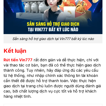
Sẵn sàng hỗ trợ giao dịch tại Vin777 bất kỳ lúc nào
Kết luận
Rút tiền Vin777
rất đơn giản và dễ thực hiện, chỉ với
vài thao tác cơ bản, bạn đã có thể thực hiện giao dịch
thành công. Tuy nhiên, hãy đáp ứng đủ các yêu cầu
từ hệ thống, như nhập chính xác thông tin tài khoản
cần thiết để được hỗ trợ thanh toán. Việc thực hiện
giao dịch tại trang chủ luôn được người dùng đánh giá
cao, bởi chất lượng dịch vụ cực tốt và hỗ trợ khách
hàng nhiệt tình.