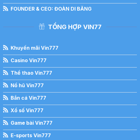
FOUNDER & CEO: ĐOÀN DI BĂNG
TỔNG HỢP VIN77
Khuyến mãi Vin777
Casino Vin777
Thể thao Vin777
Nổ hũ Vin777
Bắn cá Vin777
Xổ số Vin777
Game bài Vin777
E-sports Vin777