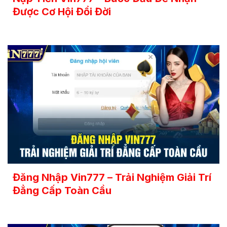
Được Cơ Hội Đổi Đời
Đăng Nhập Vin777 – Trải Nghiệm Giải Trí
Đẳng Cấp Toàn Cầu