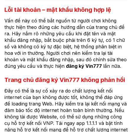
Lỗi tài khoản – mật khẩu không hợp lệ
Vấn đề này có thể bắt nguồn từ người chơi không
thực hiện theo đúng các hướng dẫn của trang chủ đề
ra. Hãy nắm rõ những yêu cầu khi đặt tên và mật
khẩu đăng nhập, bắt buộc phải trên 6 ký tự, có 1 chữ
số và không có ký tự đặc biệt, hệ thống phân biệt in
hoa với in thường. Người chơi nên kiểm tra lại tài
khoản và mật khẩu đăng nhập, sau đó chỉnh sửa theo
đúng yêu cầu và thực hiện
đăng ký Vin777
lần nữa.
Trang chủ đăng ký Vin777 không phản hồi
Đây có thể là sự cố xảy ra do chất lượng kết nối
internet của bạn không được tốt, không thể đáp ứng
để loading trang Web. Hãy kiểm tra lại kết nối mạng và
đảm bảo tốc độ internet hoàn toàn bình thường. Nếu
không tải được Website, có thể sử dụng những công
cụ hỗ trợ kết nối VNP. Tải ngay app 1.1.1.1 và bật tính
năng hỗ trợ kết nối mạng để hỗ trợ chất lượng internet