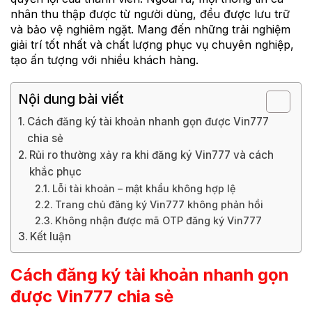
nhân thu thập được từ người dùng, đều được lưu trữ
và bảo vệ nghiêm ngặt. Mang đến những trải nghiệm
giải trí tốt nhất và chất lượng phục vụ chuyên nghiệp,
tạo ấn tượng với nhiều khách hàng.
Nội dung bài viết
Cách đăng ký tài khoản nhanh gọn được Vin777
chia sẻ
Rủi ro thường xảy ra khi đăng ký Vin777 và cách
khắc phục
Lỗi tài khoản – mật khẩu không hợp lệ
Trang chủ đăng ký Vin777 không phản hồi
Không nhận được mã OTP đăng ký Vin777
Kết luận
Cách đăng ký tài khoản nhanh gọn
được Vin777 chia sẻ