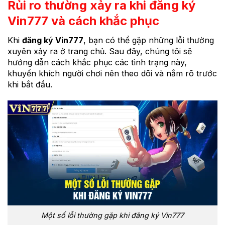
Rủi ro thường xảy ra khi đăng ký
Vin777 và cách khắc phục
Khi
đăng ký Vin777
, bạn có thể gặp những lỗi thường
xuyên xảy ra ở trang chủ. Sau đây, chúng tôi sẽ
hướng dẫn cách khắc phục các tình trạng này,
khuyến khích người chơi nên theo dõi và nắm rõ trước
khi bắt đầu.
Một số lỗi thường gặp khi đăng ký Vin777