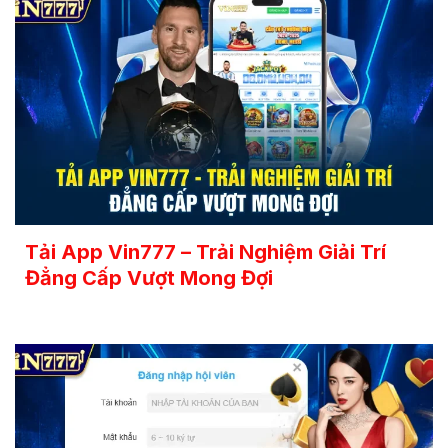
Tải App Vin777 – Trải Nghiệm Giải Trí
Đẳng Cấp Vượt Mong Đợi