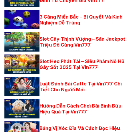
Đỉnh Từ Chuyên Gia Vin777
3 Càng Miền Bắc – Bí Quyết Và Kinh
Nghiệm Dễ Trúng
Slot Cây Thịnh Vượng – Săn Jackpot
Triệu Đô Cùng Vin777
Slot Heo Phát Tài – Siêu Phẩm Nỗ Hũ
Gây Sốt 2025 Tại Vin777
Luật Đánh Bài Catte Tại Vin777 Chi
Tiết Cho Người Mới
Hướng Dẫn Cách Chơi Bài Binh Bửu
Hiệu Quả Tại Vin777
Bảng Vị Xóc Đĩa Và Cách Đọc Hiệu