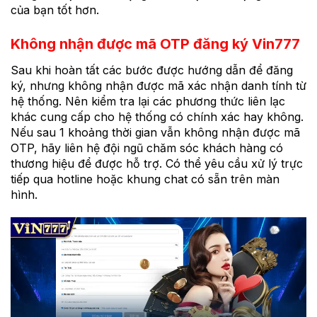
của bạn tốt hơn.
Không nhận được mã OTP đăng ký Vin777
Sau khi hoàn tất các bước được hướng dẫn để đăng
ký, nhưng không nhận được mã xác nhận danh tính từ
hệ thống. Nên kiểm tra lại các phương thức liên lạc
khác cung cấp cho hệ thống có chính xác hay không.
Nếu sau 1 khoảng thời gian vẫn không nhận được mã
OTP, hãy liên hệ đội ngũ chăm sóc khách hàng có
thương hiệu để được hỗ trợ. Có thể yêu cầu xử lý trực
tiếp qua hotline hoặc khung chat có sẵn trên màn
hình.