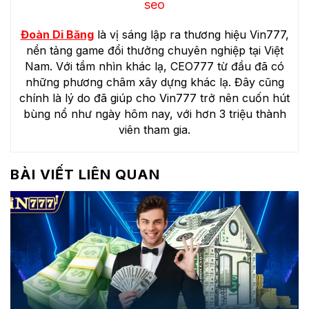
seo
Đoàn Di Băng
là vị sáng lập ra thương hiệu Vin777,
nền tảng game đổi thưởng chuyên nghiệp tại Việt
Nam. Với tầm nhìn khác lạ, CEO777 từ đầu đã có
những phương châm xây dựng khác lạ. Đây cũng
chính là lý do đã giúp cho Vin777 trở nên cuốn hút
bùng nổ như ngày hôm nay, với hơn 3 triệu thành
viên tham gia.
BÀI VIẾT LIÊN QUAN