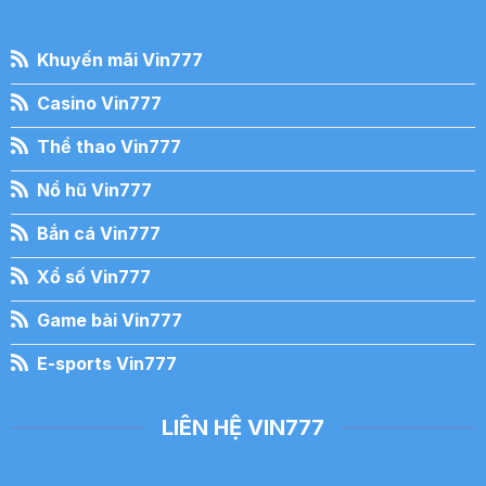
Khuyến mãi Vin777
Casino Vin777
Thể thao Vin777
Nổ hũ Vin777
Bắn cá Vin777
Xổ số Vin777
Game bài Vin777
E-sports Vin777
LIÊN HỆ VIN777