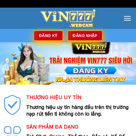
Chuyển
"
"
đến
nội
dung
ĐĂNG KÝ
ĐĂNG NHẬP
THƯƠNG HIỆU UY TÍN
Thương hiệu uy tín hàng đầu trên thị trường
nạp rút tiền tỉ không còn lo lắng.
SẢN PHẨM ĐA DẠNG