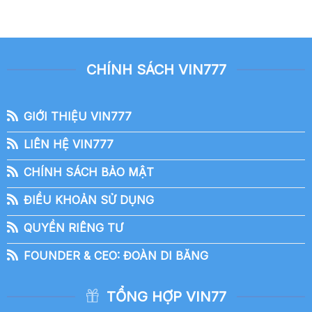
Đôi nét về nhà cái Vin777
Để xây dựng một hệ thống cá cược hấp dẫn và thu
CHÍNH SÁCH VIN777
hút số lượng thành viên đông đảo như hiện nay,
chúng tôi không ngừng đổi mới và tối ưu hóa trải
nghiệm người dùng. Những cải tiến này đã tạo ra sự
hứng thú và niềm say mê cho người chơi, làm cho
GIỚI THIỆU VIN777
mỗi phiên cá cược trở nên thú vị hơn bao giờ hết.
LIÊN HỆ VIN777
Để khám phá chi tiết hơn về
Vin777 Casino
, người
CHÍNH SÁCH BẢO MẬT
chơi có thể tham khảo thông tin sau:
ĐIỀU KHOẢN SỬ DỤNG
✨ Tên
thương
Vin777
QUYỀN RIÊNG TƯ
hiệu
FOUNDER & CEO: ĐOÀN DI BĂNG
🛡️
Chứng
Sở hữu giấy phép từ các tổ chức uy tín như:
nhận
Malta Gaming Authority (MGA), UK Gambling
hợp
Commission, First Cagayan.
TỔNG HỢP VIN77
pháp