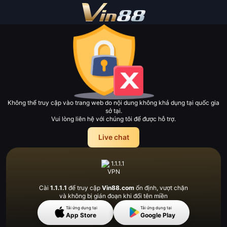
Không thể truy cập vào trang web do nội dung không khả dụng tại quốc gia
sở tại.
Vui lòng liên hệ với chúng tôi để được hỗ trợ.
Live chat
Cài
1.1.1.1
để truy cập
Vin88.com
ổn định, vượt
chặn
và không bị gián đoạn khi đổi tên miền
Tải ứng dụng tại
Tải ứng dụng tại
App Store
Google Play